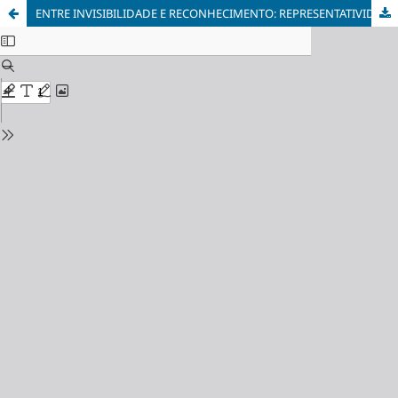
ENTRE INVISIBILIDADE E RECONHECIMENTO: REPRESENTATIVIDADE SURDA E CONSTRUÇÃO IDENTITÁRIA NA ATUALIDADE